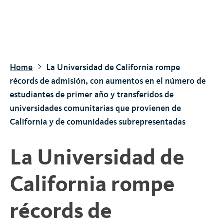
S
k
i
p
t
Home
La Universidad de California rompe
o
récords de admisión, con aumentos en el número de
m
estudiantes de primer año y transferidos de
a
universidades comunitarias que provienen de
i
California y de comunidades subrepresentadas
n
c
La Universidad de
o
n
California rompe
t
e
récords de
n