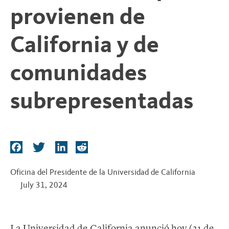
provienen de
California y de
comunidades
subrepresentadas
F
T
L
R
a
w
i
e
c
i
n
d
Oficina del Presidente de la Universidad de California
e
t
k
d
July 31, 2024
b
t
e
i
o
e
d
t
o
r
I